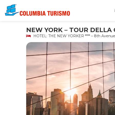
Vai
al
contenuto
NEW YORK – TOUR DELLA
HOTEL: THE NEW YORKER **** – 8th Avenu