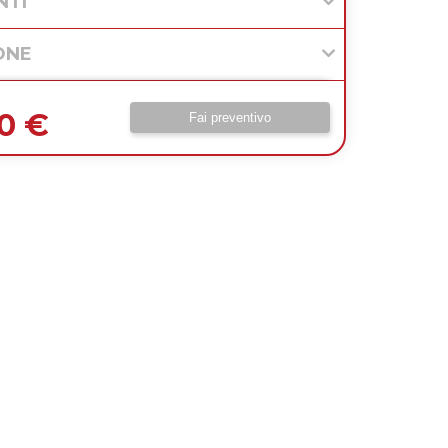
NTI
ONE
00 €
Fai preventivo