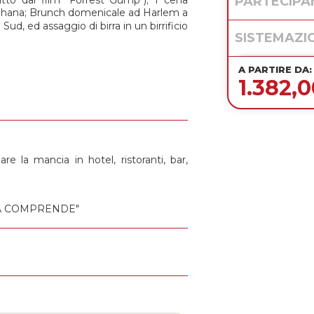
PARTECIPA
enihana; Brunch domenicale ad Harlem a
 Sud, ed assaggio di birra in un birrificio
SISTEMAZI
A PARTIRE DA:
1.382,
re la mancia in hotel, ristoranti, bar,
UOTA COMPRENDE"