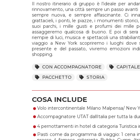
Il nostro itinerario di gruppo è l’ideale per and
rinnovamento, una città sempre un passo avanti 
sempre nuova, e sempre affascinante. Ci in
grattacieli, i ponti, le piazze, i monumenti storici, 
suoi parchi, i mille gusti e profumi dei mill
assaggeremo qualcosa di buono. E poi di sera la
riempie di luci, musica e spettacoli una strabili
viaggio a New York scopriremo i luoghi dove so
presente e del passato, vivremo emozioni indi
shopping.
CON ACCOMPAGNATORE
CAPITALE
PACCHETTO
STORIA
COSA INCLUDE
•
•
Volo intercontinentale Milano Malpensa/ New Yo
•
Accompagnatore UTAT dallItalia per tutta la du
•
4 pernottamenti in hotel di categoria Turistica
Pasti come da programma di viaggio: 1 cena in 
presso il famoso ristorante Bubba Gump (tra