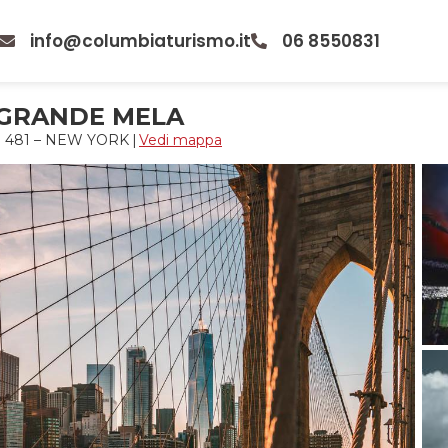
info@columbiaturismo.it
06 8550831
 GRANDE MELA
e 481 – NEW YORK
|
Vedi mappa