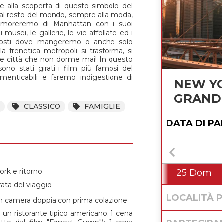
are alla scoperta di questo simbolo del
al resto del mondo, sempre alla moda,
namoreremo di Manhattan con i suoi
i musei, le gallerie, le vie affollate ed i
e posti dove mangeremo o anche solo
 frenetica metropoli si trasforma, si
ante città che non dorme mai! In questo
no stati girati i film più famosi del
menticabili e faremo indigestione di
NEW YO
GRAND
CLASSICO
FAMIGLIE
DATA DI P
rk e ritorno
25 Dom
rata del viaggio
LOCALITÀ 
 in camera doppia con prima colazione
un ristorante tipico americano; 1 cena
tto dal film "Forrest Gump"); 1 cena