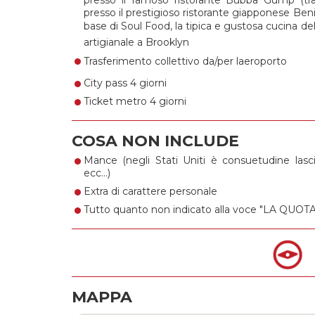
presso il prestigioso ristorante giapponese B
base di Soul Food, la tipica e gustosa cucina del
•
artigianale a Brooklyn
•
Trasferimento collettivo da/per laeroporto
•
City pass 4 giorni
Ticket metro 4 giorni
COSA NON INCLUDE
•
Mance (negli Stati Uniti è consuetudine lascia
•
ecc…)
•
Extra di carattere personale
Tutto quanto non indicato alla voce "LA Q
MAPPA