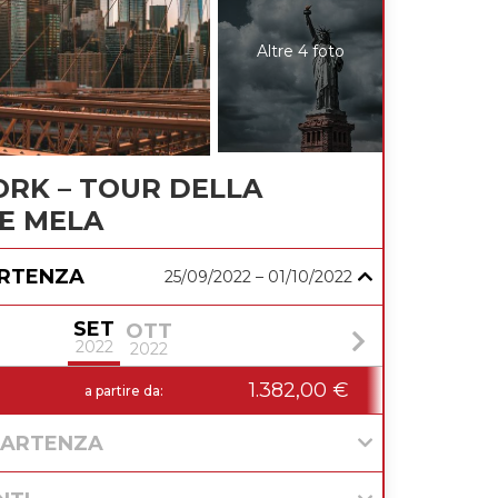
Altre 4 foto
RK – TOUR DELLA
E MELA
ARTENZA
25/09/2022 – 01/10/2022
SET
OTT
2022
2022
02 Dom
1.382,00 €
a partire da:
PARTENZA